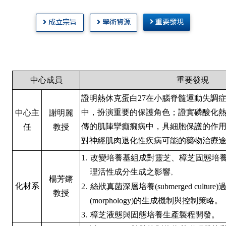
重要發現
成立宗旨
學術資源
中心成員
重要發現
證明熱休克蛋白
27
在小腦脊髓運動失調
中，扮演重要的保護角色；證實磷酸化
中心主
謝明麗
傳的肌陣攣癲癇病中，具細胞保護的作
任
教授
對神經肌肉退化性疾病可能的藥物治療
1.
改變培養基組成對靈芝、樟芝固態培
理活性成分生成之影響
。
楊芳鏘
化材系
2.
絲狀真菌深層培養
(submerged culture)
教授
(morphology)
的生成機制與控制策略。
3.
樟芝液態與固態培養生產製程開發。