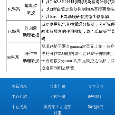
1.
以
Grb2-SH2
胜肽抑制物為基礎研發抗
龍鳳娣
化學系
2.
以
Id
蛋白質之胜肽抑制物為基礎研發抗
教授
3.
以
Ixosin-B
為基礎研發抗微生物藥物
。
成功應用氫氘交換質譜分析法，分析氟
許員豪
化學系
酸水解酵素的作用機制，為巴氏症等罕
助理教授
礎
。
發現鈣離子通道
gamma
次單元上第一個穿
陳仁祥
序列可作為細胞內源性之鈣離子抑制劑
生科系
助理教授
子通道接受
gamma
次單元調控之位點，並
通道抑制劑之研發
。
最新消息
榮東計畫
合作交流
中心介紹
私校計畫
服務項目
中心成員
教育部人才培育
聯絡我們
計畫